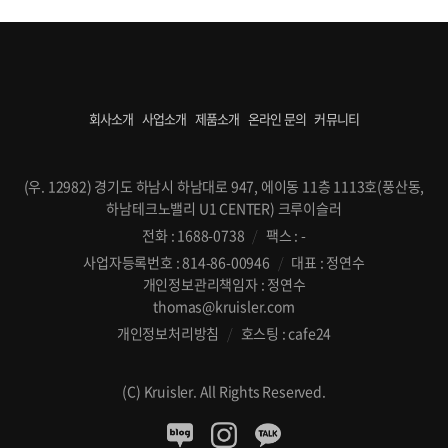
회사소개
사업소개
제품소개
온라인 문의
커뮤니티
(우. 12982) 경기도 하남시 하남대로 947, 에이동 11층 1113호(풍산동,
하남테크노밸리 U1 CENTER) 크루이슬러
전화 : 1688-0738
/
팩스 : -
사업자등록번호 : 814-86-00946
/
대표 : 정연수
개인정보관리책임자 : 정연수
thomas@kruisler.com
개인정보처리방침
/
호스팅 : cafe24
(C) Kruisler. All Rights Reserved.